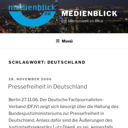
Zum
Inhalt
MEDIENBLICK
springen
Die Medienwelt im Blick
Menü
SCHLAGWORT:
DEUTSCHLAND
VERÖFFENTLICHT
28. NOVEMBER 2006
AM
Pressefreiheit in Deutschland
Berlin 27.11.06. Der Deutsche Fachjournalisten-
Verband (DFJV) zeigt sich besorgt über die Haltung des
Bundesjustizministeriums zur Pressefreiheit in
Deutschland. Anlass dafür sind die Äußerungen des
Justizstaatssekretärs Lutz Diwell, es sei „keinesfalls