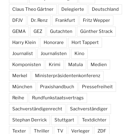
Claus Theo Gärtner
Delegierte
Deutschland
DFJV
Dr. Renz
Frankfurt
Fritz Wepper
GEMA
GEZ
Gutachten
Günther Strack
Harry Klein
Honorare
Hort Tappert
Journalist
Journalisten
Kino
Komponisten
Krimi
Matula
Medien
Merkel
Ministerpräsidentenkonferenz
München
Praxishandbuch
Pressefreiheit
Reihe
Rundfunkstaatsvertrags
Sachverständigenrecht
Sachverständiger
Stephan Derrick
Stuttgart
Textdichter
Texter
Thriller
TV
Verleger
ZDF