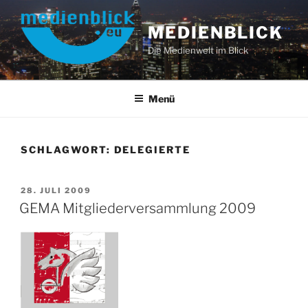
Zum
Inhalt
MEDIENBLICK
springen
Die Medienwelt im Blick
Menü
SCHLAGWORT:
DELEGIERTE
VERÖFFENTLICHT
28. JULI 2009
AM
GEMA Mitgliederversammlung 2009