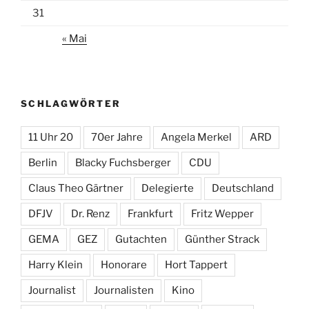
31
« Mai
SCHLAGWÖRTER
11 Uhr 20
70er Jahre
Angela Merkel
ARD
Berlin
Blacky Fuchsberger
CDU
Claus Theo Gärtner
Delegierte
Deutschland
DFJV
Dr. Renz
Frankfurt
Fritz Wepper
GEMA
GEZ
Gutachten
Günther Strack
Harry Klein
Honorare
Hort Tappert
Journalist
Journalisten
Kino