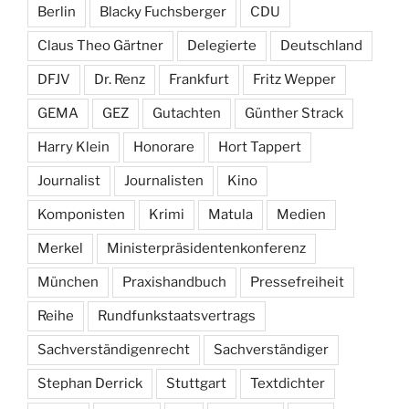
Berlin
Blacky Fuchsberger
CDU
Claus Theo Gärtner
Delegierte
Deutschland
DFJV
Dr. Renz
Frankfurt
Fritz Wepper
GEMA
GEZ
Gutachten
Günther Strack
Harry Klein
Honorare
Hort Tappert
Journalist
Journalisten
Kino
Komponisten
Krimi
Matula
Medien
Merkel
Ministerpräsidentenkonferenz
München
Praxishandbuch
Pressefreiheit
Reihe
Rundfunkstaatsvertrags
Sachverständigenrecht
Sachverständiger
Stephan Derrick
Stuttgart
Textdichter