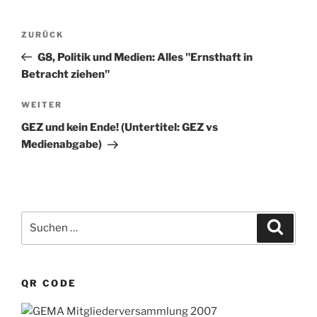
l
t
Beitragsnavigation
Vorheriger
ZURÜCK
e
Beitrag
r
G8, Politik und Medien: Alles "Ernsthaft in
n
Betracht ziehen"
a
Nächster
WEITER
t
Beitrag
i
GEZ und kein Ende! (Untertitel: GEZ vs
v
Medienabgabe)
e
:
Suchen
Suche
nach:
QR CODE