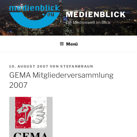
Zum
Inhalt
MEDIENBLICK
springen
Die Medienwelt im Blick
Menü
VERÖFFENTLICHT
10. AUGUST 2007
VON
STEFANBRAUN
AM
GEMA Mitgliederversammlung
2007