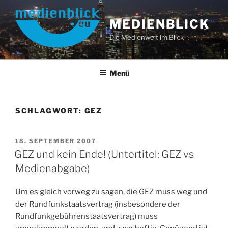
Zum
Inhalt
MEDIENBLICK
springen
Die Medienwelt im Blick
Menü
SCHLAGWORT:
GEZ
VERÖFFENTLICHT
18. SEPTEMBER 2007
AM
GEZ und kein Ende! (Untertitel: GEZ vs
Medienabgabe)
Um es gleich vorweg zu sagen, die GEZ muss weg und
der Rundfunkstaatsvertrag (insbesondere der
Rundfunkgebührenstaatsvertrag) muss