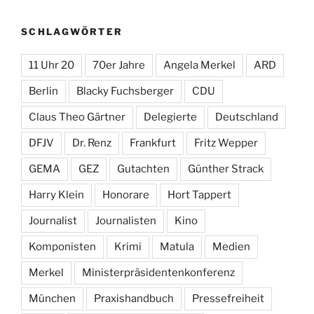
SCHLAGWÖRTER
11 Uhr 20
70er Jahre
Angela Merkel
ARD
Berlin
Blacky Fuchsberger
CDU
Claus Theo Gärtner
Delegierte
Deutschland
DFJV
Dr. Renz
Frankfurt
Fritz Wepper
GEMA
GEZ
Gutachten
Günther Strack
Harry Klein
Honorare
Hort Tappert
Journalist
Journalisten
Kino
Komponisten
Krimi
Matula
Medien
Merkel
Ministerpräsidentenkonferenz
München
Praxishandbuch
Pressefreiheit