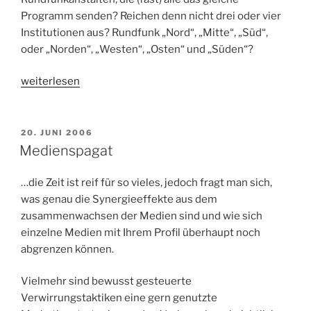
Programm senden? Reichen denn nicht drei oder vier
Institutionen aus? Rundfunk „Nord“, „Mitte“, „Süd“,
oder „Norden“, „Westen“, „Osten“ und „Süden“?
„Die
weiterlesen
GEZ
muss
weg“
VERÖFFENTLICHT
20. JUNI 2006
AM
Medienspagat
…die Zeit ist reif für so vieles, jedoch fragt man sich,
was genau die Synergieeffekte aus dem
zusammenwachsen der Medien sind und wie sich
einzelne Medien mit Ihrem Profil überhaupt noch
abgrenzen können.
Vielmehr sind bewusst gesteuerte
Verwirrungstaktiken eine gern genutzte