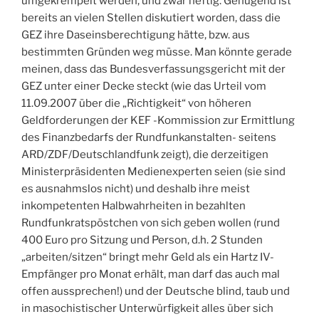
umgekrempelt werden, und zwar heftig. Genügend ist
bereits an vielen Stellen diskutiert worden, dass die
GEZ ihre Daseinsberechtigung hätte, bzw. aus
bestimmten Gründen weg müsse. Man könnte gerade
meinen, dass das Bundesverfassungsgericht mit der
GEZ unter einer Decke steckt (wie das Urteil vom
11.09.2007 über die „Richtigkeit“ von höheren
Geldforderungen der KEF -Kommission zur Ermittlung
des Finanzbedarfs der Rundfunkanstalten- seitens
ARD/ZDF/Deutschlandfunk zeigt), die derzeitigen
Ministerpräsidenten Medienexperten seien (sie sind
es ausnahmslos nicht) und deshalb ihre meist
inkompetenten Halbwahrheiten in bezahlten
Rundfunkratspöstchen von sich geben wollen (rund
400 Euro pro Sitzung und Person, d.h. 2 Stunden
„arbeiten/sitzen“ bringt mehr Geld als ein Hartz IV-
Empfänger pro Monat erhält, man darf das auch mal
offen aussprechen!) und der Deutsche blind, taub und
in masochistischer Unterwürfigkeit alles über sich