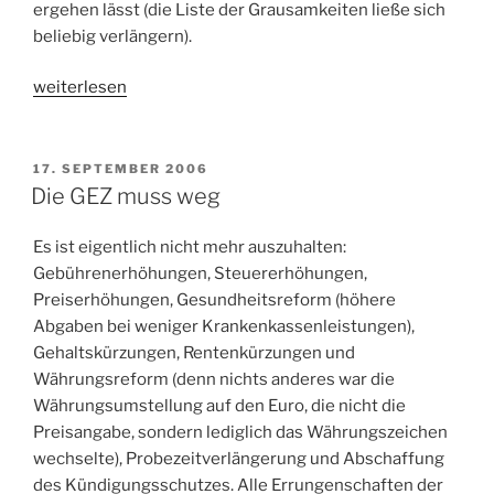
ergehen lässt (die Liste der Grausamkeiten ließe sich
beliebig verlängern).
„GEZ
weiterlesen
und
kein
Ende!
VERÖFFENTLICHT
17. SEPTEMBER 2006
AM
(Untertitel:
Die GEZ muss weg
GEZ
vs
Es ist eigentlich nicht mehr auszuhalten:
Medienabgabe)“
Gebührenerhöhungen, Steuererhöhungen,
Preiserhöhungen, Gesundheitsreform (höhere
Abgaben bei weniger Krankenkassenleistungen),
Gehaltskürzungen, Rentenkürzungen und
Währungsreform (denn nichts anderes war die
Währungsumstellung auf den Euro, die nicht die
Preisangabe, sondern lediglich das Währungszeichen
wechselte), Probezeitverlängerung und Abschaffung
des Kündigungsschutzes. Alle Errungenschaften der