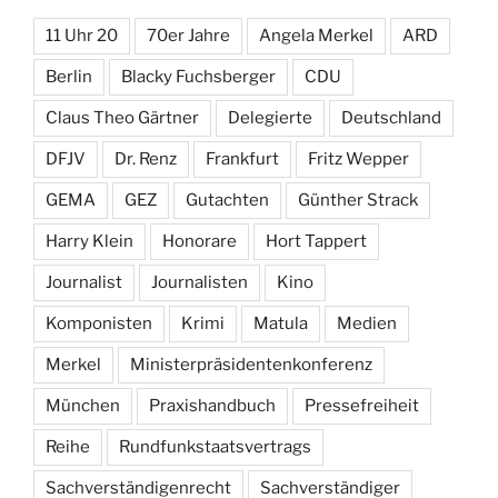
11 Uhr 20
70er Jahre
Angela Merkel
ARD
Berlin
Blacky Fuchsberger
CDU
Claus Theo Gärtner
Delegierte
Deutschland
DFJV
Dr. Renz
Frankfurt
Fritz Wepper
GEMA
GEZ
Gutachten
Günther Strack
Harry Klein
Honorare
Hort Tappert
Journalist
Journalisten
Kino
Komponisten
Krimi
Matula
Medien
Merkel
Ministerpräsidentenkonferenz
München
Praxishandbuch
Pressefreiheit
Reihe
Rundfunkstaatsvertrags
Sachverständigenrecht
Sachverständiger