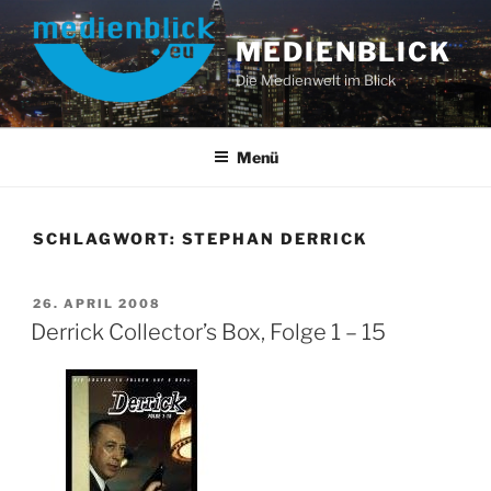
Zum
Inhalt
MEDIENBLICK
springen
Die Medienwelt im Blick
Menü
SCHLAGWORT:
STEPHAN DERRICK
VERÖFFENTLICHT
26. APRIL 2008
AM
Derrick Collector’s Box, Folge 1 – 15