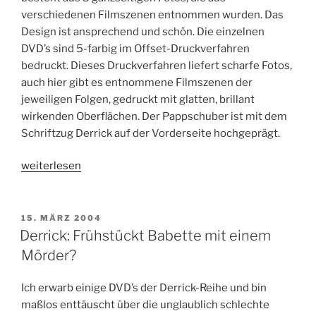
verschiedenen Filmszenen entnommen wurden. Das
Design ist ansprechend und schön. Die einzelnen
DVD’s sind 5-farbig im Offset-Druckverfahren
bedruckt. Dieses Druckverfahren liefert scharfe Fotos,
auch hier gibt es entnommene Filmszenen der
jeweiligen Folgen, gedruckt mit glatten, brillant
wirkenden Oberflächen. Der Pappschuber ist mit dem
Schriftzug Derrick auf der Vorderseite hochgeprägt.
„Derrick
weiterlesen
Collector’s
Box,
Folge
VERÖFFENTLICHT
15. MÄRZ 2004
AM
1
Derrick: Frühstückt Babette mit einem
–
Mörder?
15“
Ich erwarb einige DVD’s der Derrick-Reihe und bin
maßlos enttäuscht über die unglaublich schlechte