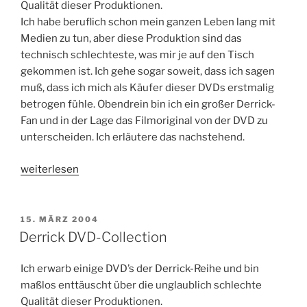
Qualität dieser Produktionen.
Ich habe beruflich schon mein ganzen Leben lang mit
Medien zu tun, aber diese Produktion sind das
technisch schlechteste, was mir je auf den Tisch
gekommen ist. Ich gehe sogar soweit, dass ich sagen
muß, dass ich mich als Käufer dieser DVDs erstmalig
betrogen fühle. Obendrein bin ich ein großer Derrick-
Fan und in der Lage das Filmoriginal von der DVD zu
unterscheiden. Ich erläutere das nachstehend.
„Derrick:
weiterlesen
Frühstückt
Babette
mit
VERÖFFENTLICHT
15. MÄRZ 2004
AM
einem
Derrick DVD-Collection
Mörder?“
Ich erwarb einige DVD’s der Derrick-Reihe und bin
maßlos enttäuscht über die unglaublich schlechte
Qualität dieser Produktionen.