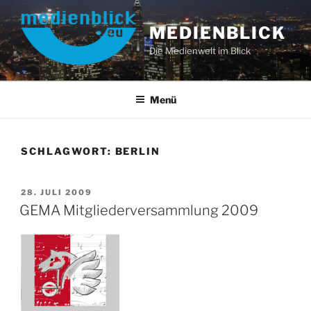
Zum
Inhalt
MEDIENBLICK
springen
Die Medienwelt im Blick
Menü
SCHLAGWORT:
BERLIN
VERÖFFENTLICHT
28. JULI 2009
AM
GEMA Mitgliederversammlung 2009