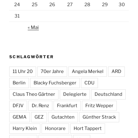
24
25
26
27
28
29
30
31
« Mai
SCHLAGWÖRTER
11 Uhr 20
70er Jahre
Angela Merkel
ARD
Berlin
Blacky Fuchsberger
CDU
Claus Theo Gärtner
Delegierte
Deutschland
DFJV
Dr. Renz
Frankfurt
Fritz Wepper
GEMA
GEZ
Gutachten
Günther Strack
Harry Klein
Honorare
Hort Tappert