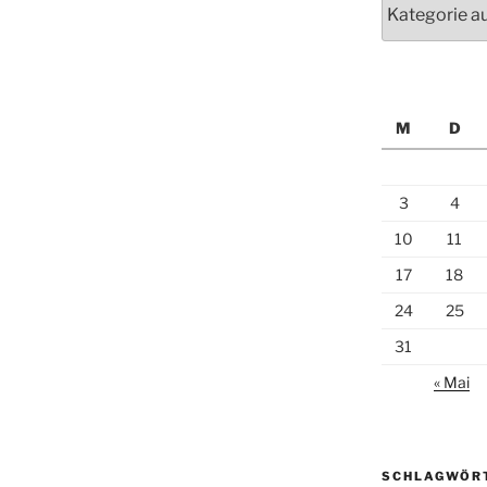
M
D
3
4
10
11
17
18
24
25
31
« Mai
SCHLAGWÖR