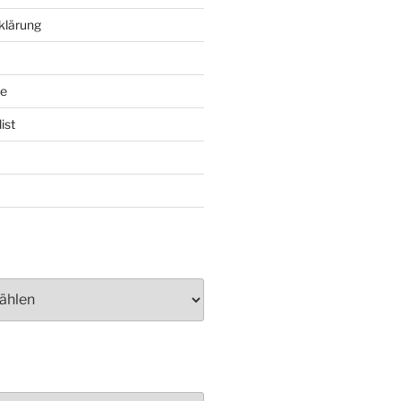
klärung
te
ist