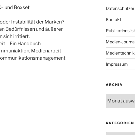
- und Boxset
Datenschutzer
Kontakt
oder Instabilität der Marken?
en Bedürfnissen und äußerer
Publikationslis
ich irritiert.
Medien-Journal
eit – Ein Handbuch
kommuniaktion, Medienarbeit
Medientechnik
, Kommunikationsmanagement
Impressum
ARCHIV
Archiv
KATEGORIEN
Kategorien