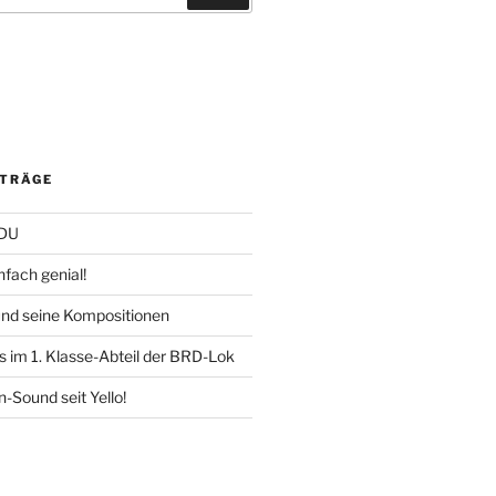
ITRÄGE
CDU
fach genial!
und seine Kompositionen
s im 1. Klasse-Abteil der BRD-Lok
-Sound seit Yello!