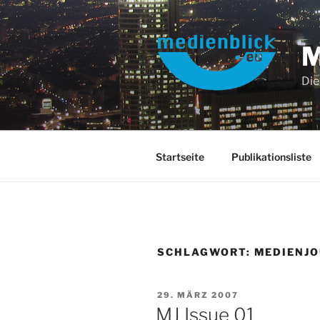
Zum
Inhalt
springen
Die
Startseite
Publikationsliste
SCHLAGWORT:
MEDIENJO
VERÖFFENTLICHT
29. MÄRZ 2007
AM
MJ Issue 01