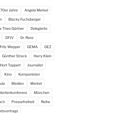
70er Jahre
Angela Merkel
in
Blacky Fuchsberger
s Theo Gärtner
Delegierte
DFJV
Dr. Renz
Fritz Wepper
GEMA
GEZ
Günther Strack
Harry Klein
Hort Tappert
Journalist
Kino
Komponisten
ula
Medien
Merkel
identenkonferenz
München
uch
Pressefreiheit
Reihe
tsvertrags