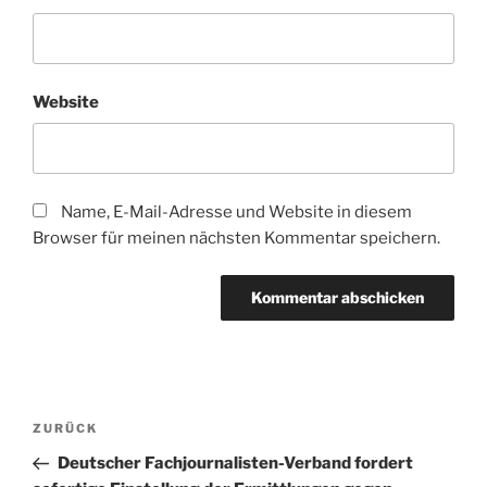
Website
Name, E-Mail-Adresse und Website in diesem
Browser für meinen nächsten Kommentar speichern.
A
l
t
Beitragsnavigation
Vorheriger
ZURÜCK
e
Beitrag
r
Deutscher Fachjournalisten-Verband fordert