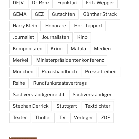
DFJV
Dr. Renz
Frankfurt
Fritz Wepper
GEMA
GEZ
Gutachten
Günther Strack
Harry Klein
Honorare
Hort Tappert
Journalist
Journalisten
Kino
Komponisten
Krimi
Matula
Medien
Merkel
Ministerpräsidentenkonferenz
München
Praxishandbuch
Pressefreiheit
Reihe
Rundfunkstaatsvertrags
Sachverständigenrecht
Sachverständiger
Stephan Derrick
Stuttgart
Textdichter
Texter
Thriller
TV
Verleger
ZDF