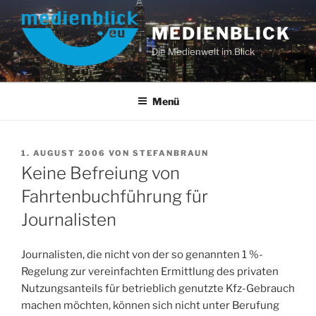
Zum
Inhalt
MEDIENBLICK
springen
Die Medienwelt im Blick
Menü
VERÖFFENTLICHT
1. AUGUST 2006
VON
STEFANBRAUN
AM
Keine Befreiung von
Fahrtenbuchführung für
Journalisten
Journalisten, die nicht von der so genannten 1 %-
Regelung zur vereinfachten Ermittlung des privaten
Nutzungsanteils für betrieblich genutzte Kfz-Gebrauch
machen möchten, können sich nicht unter Berufung