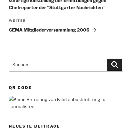
n
sofortige Einstellung der Ermittlungen gegen
a
Chefreporter der “Stuttgarter Nachrichten˜
t
Nächster
WEITER
i
Beitrag
v
GEMA Mitgliederversammlung 2006
e
:
Suchen
Suche
nach:
QR CODE
NEUESTE BEITRÄGE