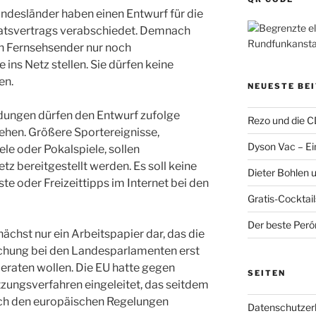
ndesländer haben einen Entwurf für die
atsvertrags verabschiedet. Demnach
hen Fernsehsender nur noch
ns Netz stellen. Sie dürfen keine
en.
NEUESTE BE
dungen dürfen den Entwurf zufolge
Rezo und die 
tehen. Größere Sportereignisse,
Dyson Vac – Ein
le oder Pokalspiele, sollen
z bereitgestellt werden. Es soll keine
Dieter Bohlen 
e oder Freizeittipps im Internet bei den
Gratis-Cocktail
Der beste Perón
nächst nur ein Arbeitspapier dar, das die
ichung bei den Landesparlamenten erst
raten wollen. Die EU hatte gegen
SEITEN
zungsverfahren eingeleitet, das seitdem
ich den europäischen Regelungen
Datenschutzer