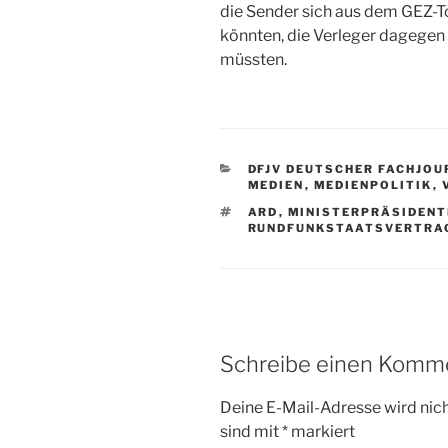
die Sender sich aus dem GEZ-
könnten, die Verleger dagegen 
müssten.
KATEGORIEN
DFJV DEUTSCHER FACHJO
MEDIEN
,
MEDIENPOLITIK
,
SCHLAGWÖRTER
ARD
,
MINISTERPRÄSIDEN
RUNDFUNKSTAATSVERTRA
Schreibe einen Komm
Deine E-Mail-Adresse wird nicht
sind mit
*
markiert