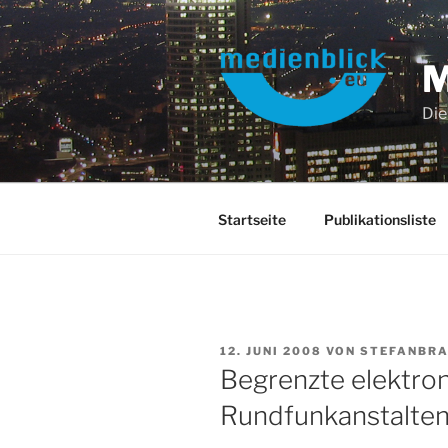
Zum
Inhalt
springen
Die
Startseite
Publikationsliste
VERÖFFENTLICHT
12. JUNI 2008
VON
STEFANBR
AM
Begrenzte elektron
Rundfunkanstalte