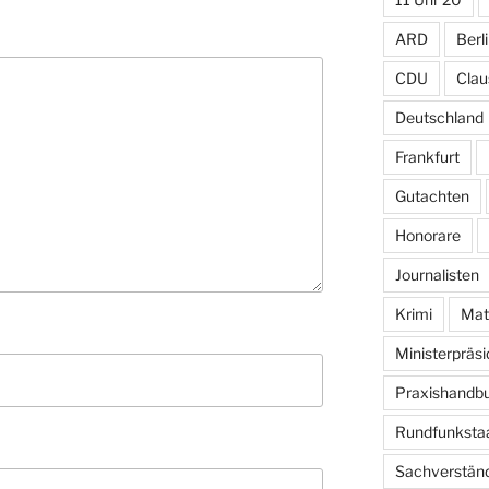
ARD
Berl
CDU
Clau
Deutschland
Frankfurt
Gutachten
Honorare
Journalisten
Krimi
Mat
Ministerpräs
Praxishandb
Rundfunkstaa
Sachverständ