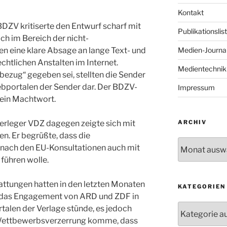
Kontakt
DZV kritiserte den Entwurf scharf mit
Publikationslis
ich im Bereich der nicht-
 eine klare Absage an lange Text- und
Medien-Journal
chtlichen Anstalten im Internet.
Medientechnik
ezug“ gegeben sei, stellten die Sender
ebportalen der Sender dar. Der BDZV-
Impressum
 ein Machtwort.
verleger VDZ dagegen zeigte sich mit
ARCHIV
n. Er begrüßte, dass die
Archiv
 nach den EU-Konsultationen auch mit
führen wolle.
attungen hatten in den letzten Monaten
KATEGORIEN
s das Engagement von ARD und ZDF in
Kategorien
talen der Verlage stünde, es jedoch
 Wettbewerbsverzerrung komme, dass