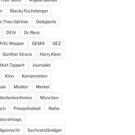
in
Blacky Fuchsberger
s Theo Gärtner
Delegierte
DFJV
Dr. Renz
Fritz Wepper
GEMA
GEZ
Günther Strack
Harry Klein
Hort Tappert
Journalist
Kino
Komponisten
ula
Medien
Merkel
identenkonferenz
München
uch
Pressefreiheit
Reihe
tsvertrags
igenrecht
Sachverständiger