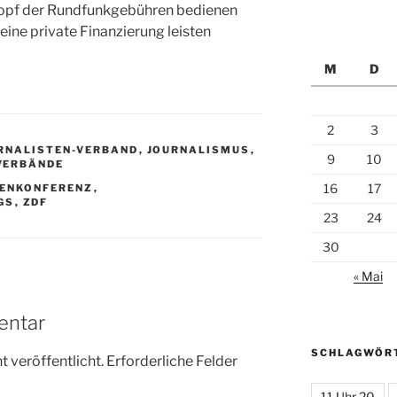
Topf der Rundfunkgebühren bedienen
eine private Finanzierung leisten
M
D
2
3
URNALISTEN-VERBAND
,
JOURNALISMUS
,
9
10
VERBÄNDE
16
17
TENKONFERENZ
,
GS
,
ZDF
23
24
30
« Mai
entar
SCHLAGWÖR
 veröffentlicht.
Erforderliche Felder
11 Uhr 20