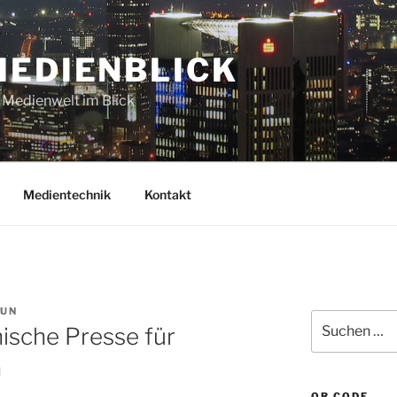
MEDIENBLICK
 Medienwelt im Blick
Medientechnik
Kontakt
AUN
Suchen
ische Presse für
nach:
n
QR CODE