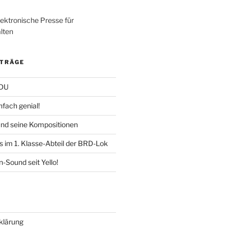
ITRÄGE
CDU
fach genial!
und seine Kompositionen
s im 1. Klasse-Abteil der BRD-Lok
-Sound seit Yello!
klärung