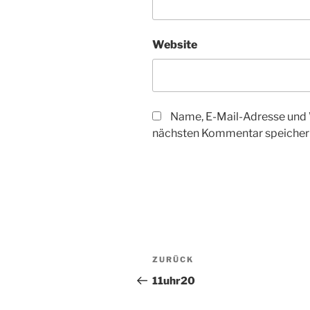
Website
Name, E-Mail-Adresse und 
nächsten Kommentar speicher
A
l
t
Beitragsnavigation
Vorheriger
ZURÜCK
e
Beitrag
r
11uhr20
n