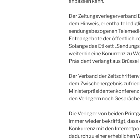
anpassen kann.
Der Zeitungsverlegerverband B
dem Hinweis, er enthalte ledigl
sendungsbezogenen Telemedien
Fotoangebote der öffentlich-re
Solange das Etikett „Sendungsb
weiterhin eine Konurrenz zu W
Präsident verlangt aus Brüssel
Der Verband der Zeitschriften
dem Zwischenergebnis zufriede
Ministerpräsidentenkonferenz
den Verlegern noch Gespräche 
Die Verleger von beiden Printg
immer wieder bekräftigt, das
Konkurrenz mit den Internetpor
dadurch zu einer erheblichen